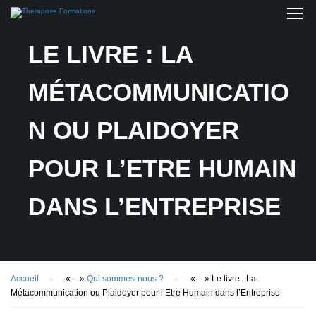
LE LIVRE : LA
MÉTACOMMUNICATIO
N OU PLAIDOYER
POUR L’ETRE HUMAIN
DANS L’ENTREPRISE
Accueil
« – »
Qui sommes-nous ?
« – »
Le livre : La
Métacommunication ou Plaidoyer pour l’Etre Humain dans l’Entreprise